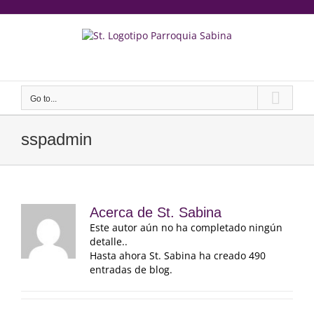
saltar
al
contenido
Yeeruker
Go to...
sspadmin
Acerca de
St. Sabina
Este autor aún no ha completado ningún
detalle..
Hasta ahora St. Sabina ha creado 490
entradas de blog.