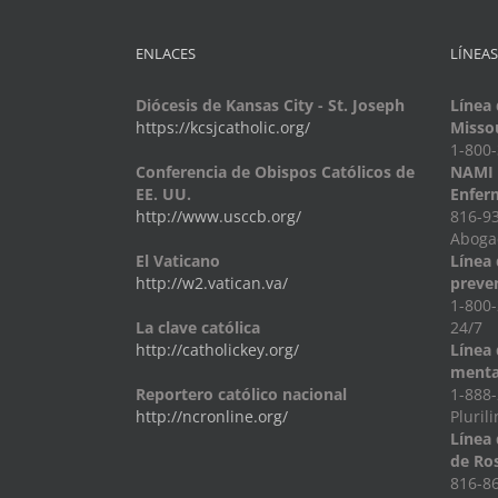
ENLACES
LÍNEAS
Diócesis de Kansas City - St. Joseph
Línea 
https://kcsjcatholic.org/
Misso
1-800
Conferencia de Obispos Católicos de
NAMI -
EE. UU.
Enfer
http://www.usccb.org/
816-93
Abogac
El Vaticano
Línea 
http://w2.vatican.va/
preven
1-800-
La clave católica
24/7
http://catholickey.org/
Línea 
menta
Reportero católico nacional
1-888-
http://ncronline.org/
Pluril
Línea 
de Ro
816-86