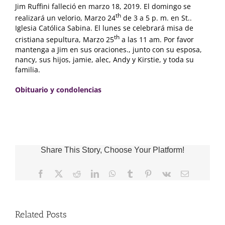
Jim Ruffini falleció en marzo 18, 2019. El domingo se
th
realizará un velorio, Marzo 24
de 3 a 5 p. m. en St..
Iglesia Católica Sabina. El lunes se celebrará misa de
th
cristiana sepultura, Marzo 25
a las 11 am. Por favor
mantenga a Jim en sus oraciones., junto con su esposa,
nancy, sus hijos, jamie, alec, Andy y Kirstie, y toda su
familia.
Obituario y condolencias
Share This Story, Choose Your Platform!
Facebook
X
Reddit
LinkedIn
WhatsApp
Tumblr
Pinterest
Vk
Email
Related Posts