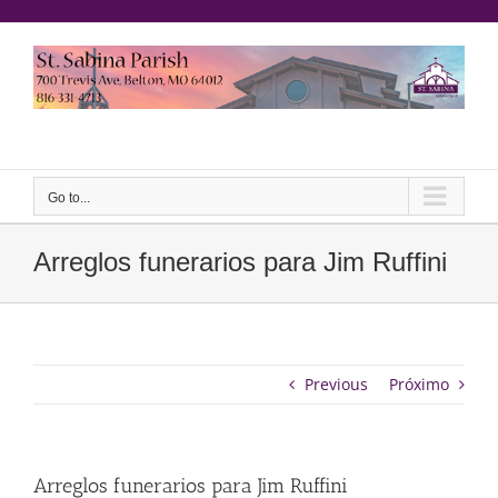
saltar
al
contenido
Yeeruker
Go to...
Arreglos funerarios para Jim Ruffini
Previous
Próximo
Arreglos funerarios para Jim Ruffini