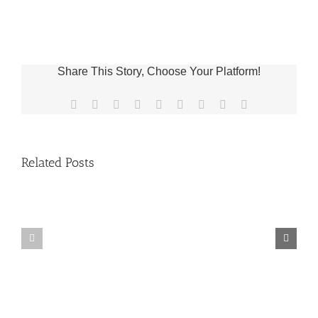
grande
Share This Story, Choose Your Platform!
Facebook
X
Reddit
LinkedIn
WhatsApp
Tumblr
Pinterest
Vk
Email
Related Posts
Fr.
Grupo
Jeff
de
Trips
duelo