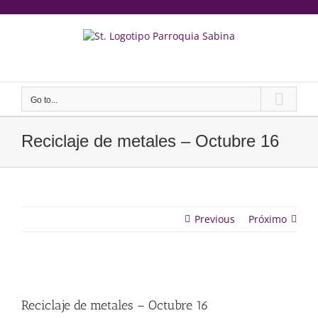
saltar
al
contenido
Yeeruker
Go to...
Reciclaje de metales – Octubre 16
Previous
Próximo
Ver
imagen
Reciclaje de metales – Octubre 16
más