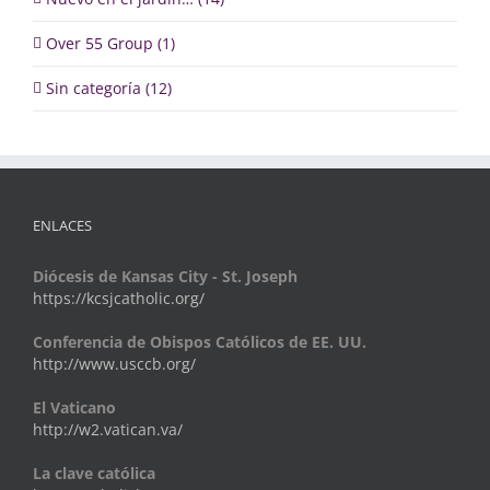
Over 55 Group (1)
Sin categoría (12)
ENLACES
Diócesis de Kansas City - St. Joseph
https://kcsjcatholic.org/
Conferencia de Obispos Católicos de EE. UU.
http://www.usccb.org/
El Vaticano
http://w2.vatican.va/
La clave católica