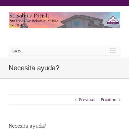
saltar
al
contenido
Yeeruker
Go to...
Necesita ayuda?
Previous
Próximo
Necesita ayuda?