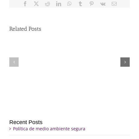
Facebook
X
Reddit
LinkedIn
WhatsApp
Tumblr
Pinterest
Vk
Email
Related Posts
Fr.
Grupo
Jeff
de
Trips
duelo
Recent Posts
Política de medio ambiente segura