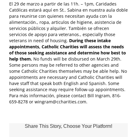
El 29 de marzo a partir de las 11h. – 1pm, Caridades
Católicas estará aquí en St.. Sabina en nuestra aula doble
para reunirse con quienes necesitan ayuda con la
alimentación., ropa, articulos de higiene, asistencia de
servicios públicos y alquiler. También se ofrecen
servicios de apoyo para veteranos.,
especially those
veterans in need of housing
.
During these intake
appointments
,
Catholic Charities will assess the needs
of those seeking assistance and determine how best to
help them
.
No funds will be disbursed on March 29th
.
Some persons may be referred to other agencies and
some Catholic Charities themselves may be able help
.
No
appointments are necessary and Catholic Charities will
have staff that speak both English and Spanish
.
Some
seeking assistance may require follow-up appointments
.
Para más información,
please contact Bill Ingram
, 816-
659-8278
or wingram@ccharities.com
.
Share This Story, Choose Your Platform!