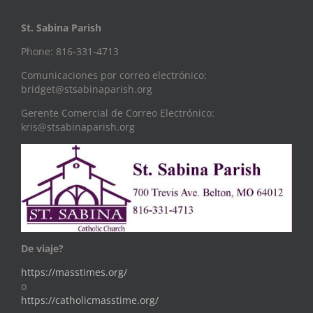
St. Sabina Parish
Phone: 816-331-4713
Comunicaciones por correo electrónico:
bridget@stsabinaparish.org
Gerente Comercial de Correo Electrónico:
kris@stsabinaparish.org
De viaje?
https://masstimes.org/
o
https://catholicmasstime.org/