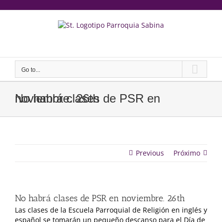
saltar
al
contenido
Yeeruker
Go to...
No habrá clases de PSR en noviembre. 26th
Previous
Próximo
No habrá clases de PSR en noviembre. 26th
Las clases de la Escuela Parroquial de Religión en inglés y
español se tomarán un pequeño descanso para el Día de