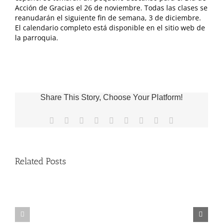
Acción de Gracias el 26 de noviembre. Todas las clases se
reanudarán el siguiente fin de semana, 3 de diciembre.
El calendario completo está disponible en el sitio web de
la parroquia.
Share This Story, Choose Your Platform!
Facebook
X
Reddit
LinkedIn
WhatsApp
Tumblr
Pinterest
Vk
Email
Related Posts
Fr.
Grupo
Jeff
de