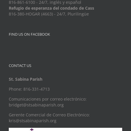
816-861-6100 - 24/7, inglés y español
Refugio de esperanza del condado de Cass
816-380-HOGAR (4663) - 24/7, Plurilingüe
FIND US ON FACEBOOK
CONTACT US
St. Sabina Parish
Phone: 816-331-4713
Comunicaciones por correo electrónico:
bridget@stsabinaparish.org
Gerente Comercial de Correo Electrónico:
kris@stsabinaparish.org