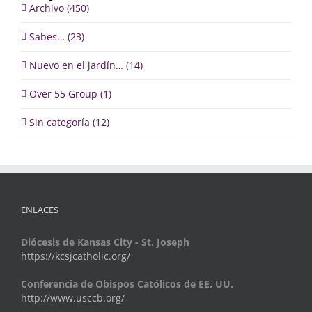
Archivo (450)
Sabes… (23)
Nuevo en el jardín… (14)
Over 55 Group (1)
Sin categoría (12)
ENLACES
Diócesis de Kansas City - St. Joseph
https://kcsjcatholic.org/
Conferencia de Obispos Católicos de EE. UU.
http://www.usccb.org/