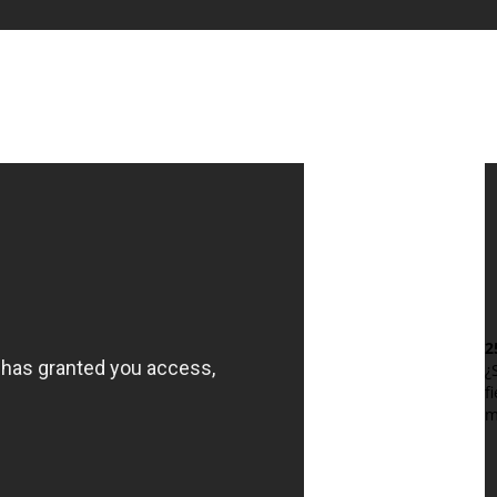
2
¿
f
m