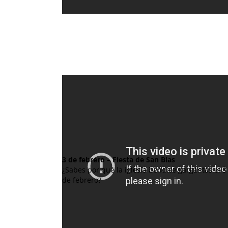
3 de febrero – Fiesta de San Blas
¿Sabes por qué la iglesia bendice gargantas el 3
de febrero?