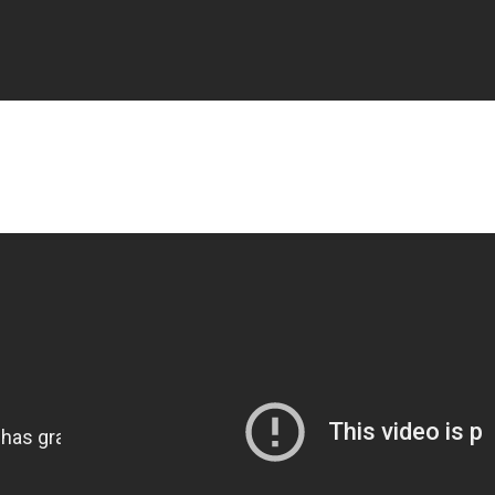
31 de octubre – Víspera de Todos los Santos
¿Sabes el significado y la importancia de
¿
Halloween
?
f