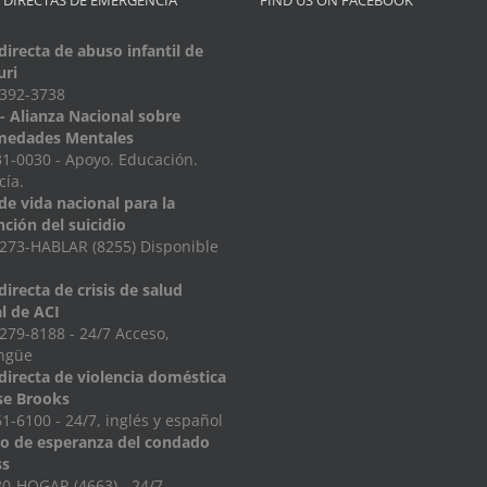
 DIRECTAS DE EMERGENCIA
FIND US ON FACEBOOK
directa de abuso infantil de
uri
-392-3738
 Alianza Nacional sobre
medades Mentales
1-0030 - Apoyo. Educación.
ía.
de vida nacional para la
ción del suicidio
273-HABLAR (8255) Disponible
directa de crisis de salud
l de ACI
279-8188 - 24/7 Acceso,
ingüe
directa de violencia doméstica
se Brooks
1-6100 - 24/7, inglés y español
io de esperanza del condado
ss
0-HOGAR (4663) - 24/7,