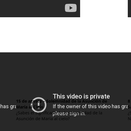
15 de agosto – Solemnidad de la Asunción de
María al Cielo
S
¿Sabes el significado de la solemnidad de la
¿
Asunción de María al cielo?
N