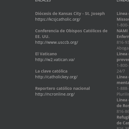
ENLACES
LÍNEAS
Diócesis de Kansas City - St. Joseph
Línea 
https://kcsjcatholic.org/
Misso
1-800
Conferencia de Obispos Católicos de
NAMI -
EE. UU.
Enfer
http://www.usccb.org/
816-93
Abogac
El Vaticano
Línea 
http://w2.vatican.va/
preven
1-800-
La clave católica
24/7
http://catholickey.org/
Línea 
menta
Reportero católico nacional
1-888-
http://ncronline.org/
Pluril
Línea 
de Ro
816-86
Refug
de Ca
816-38