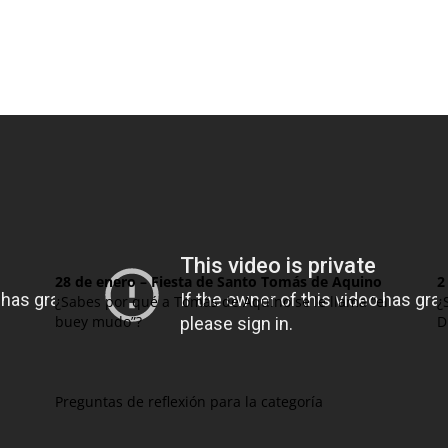
28 de enero – Fiesta de Santo Tomás de Aquino
2
¿Sabes por qué a Tomás de Aquino se le llama “el
¿
buey mudo”?
D
Preguntas de reflexión para la categoría