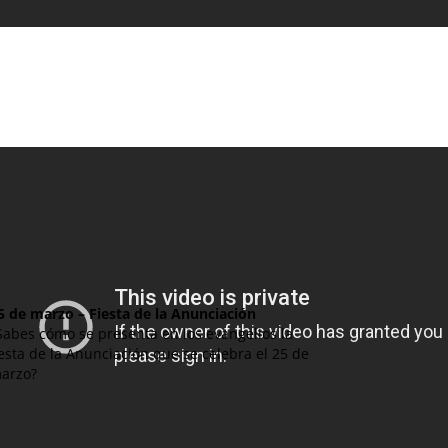
5 de marzo – Fiesta de la Anunciación
Sabes cómo se presenta en los evangelios la
iesta de la Anunciación que se celebra el 25 de
arzo?