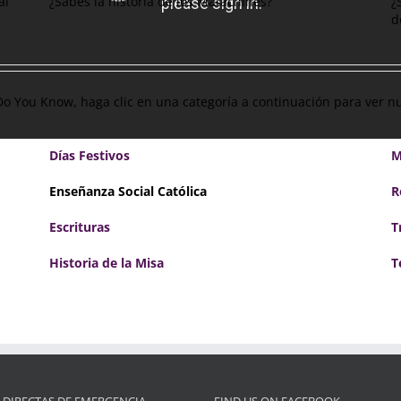
al
¿Sabes la historia de los Matachines?
¿
d
e Do You Know, haga clic en una categoría a continuación para ver 
Días Festivos
M
Enseñanza Social Católica
R
Escrituras
T
Historia de la Misa
T