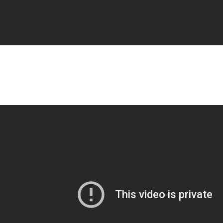
2
de noviembre – Día de los Difuntos
Sabes por qué noviembre se llama el mes de los
ieles difuntos
?