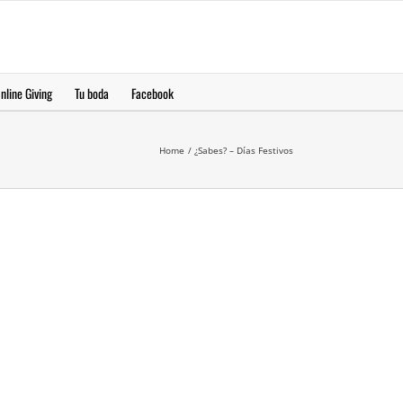
Yeeruker
nline Giving
Tu boda
Facebook
Home
¿Sabes? – Días Festivos