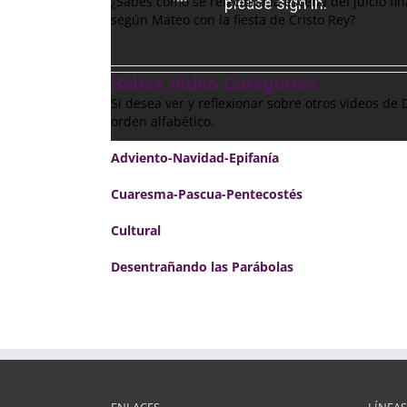
¿Sabes cómo se relaciona la escena del juicio fin
según Mateo con la fiesta de Cristo Rey
?
Sabes Video Categories
Si desea ver y reflexionar sobre otros videos d
orden alfabético.
Adviento-Navidad-Epifanía
Cuaresma-Pascua-Pentecostés
Cultural
Desentrañando las Parábolas