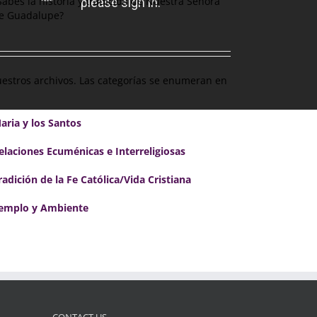
Sabes la historia y tradición de Nuestra Señora
e Guadalupe?
nuestros archivos. Las categorías se enumeran en
aria y los Santos
elaciones Ecuménicas e Interreligiosas
radición de la Fe Católica/Vida Cristiana
emplo y Ambiente