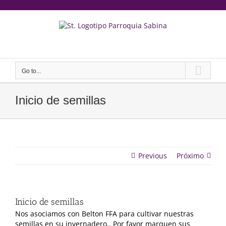
saltar
al
contenido
Yeeruker
Go to...
Inicio de semillas
Previous
Próximo
Inicio de semillas
Nos asociamos con Belton FFA para cultivar nuestras
semillas en su invernadero.. Por favor marquen sus