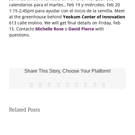
calendarios para el martes., Feb 19 y miércoles, Feb 20
1:15-2:45pm para ayudar con el inicio de la semilla.
Meet
at the greenhouse behind
Yeokum Center of Innovation
613 calle molino.
We will get final details on Friday
, Feb
15. Contacto
Michelle Rose
o
David Pierce
with
questions
.
Share This Story, Choose Your Platform!
Facebook
X
Reddit
LinkedIn
WhatsApp
Tumblr
Pinterest
Vk
Email
Related Posts