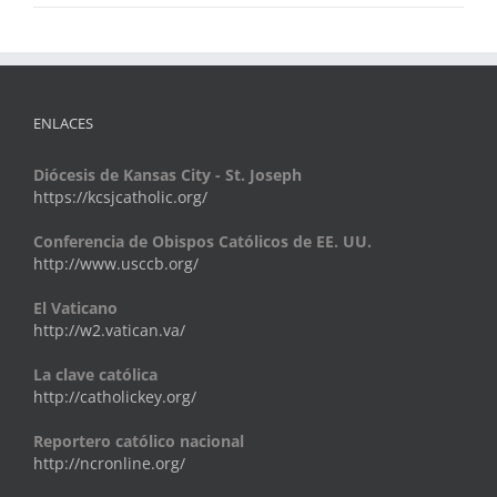
ENLACES
Diócesis de Kansas City - St. Joseph
https://kcsjcatholic.org/
Conferencia de Obispos Católicos de EE. UU.
http://www.usccb.org/
El Vaticano
http://w2.vatican.va/
La clave católica
http://catholickey.org/
Reportero católico nacional
http://ncronline.org/