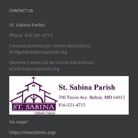
CONTACT US
St. Sabina Parish
Phone: 816-331-4713
Comunicaciones por correo electrónico:
bridget@stsabinaparish.org
Gerente Comercial de Correo Electrónico:
kris@stsabinaparish.org
De viaje?
https://masstimes.org/