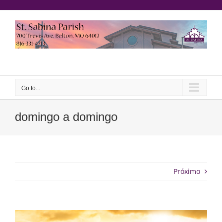
saltar
al
contenido
Yeeruker
Go to...
domingo a domingo
Próximo
Ver