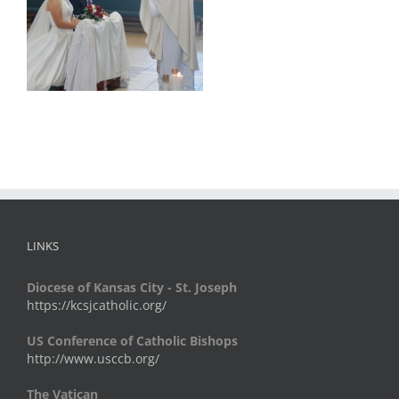
LINKS
Diocese of Kansas City - St. Joseph
https://kcsjcatholic.org/
US Conference of Catholic Bishops
http://www.usccb.org/
The Vatican