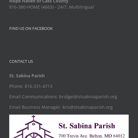
Hope Haven of Cass County
816-380-HOME (4663) - 24/7, Multilingual
FIND US ON FACEBOOK
CONTACT US
St. Sabina Parish
Phone: 816-331-4713
Email Communications: bridget@stsabinaparish.org
Email Business Manager: kris@stsabinaparish.org